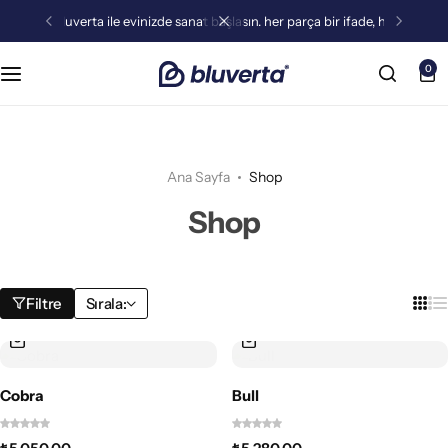
bluverta ile evinizde sanat başlasın. her parça bir ifade, her detay bir duruş.
0
Ana Sayfa
Shop
Shop
Filtre
Sırala:
Cobra
Bull