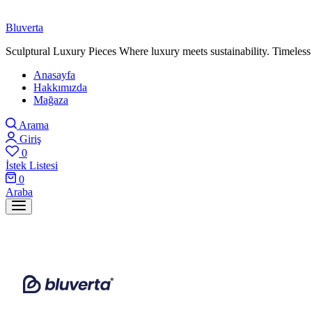
Bluverta
Sculptural Luxury Pieces Where luxury meets sustainability. Timeless 
Anasayfa
Hakkımızda
Mağaza
Arama
Giriş
0
İstek Listesi
0
Araba